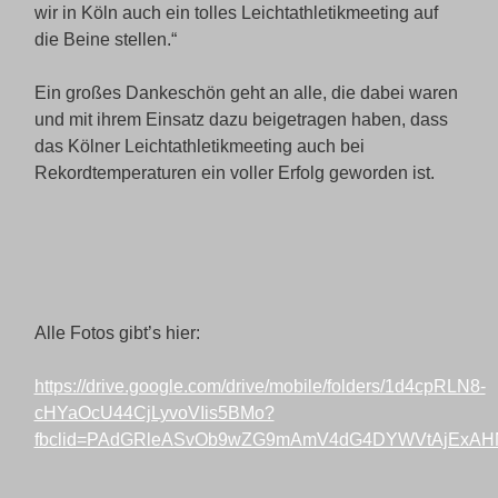
wir in Köln auch ein tolles Leichtathletikmeeting auf
die Beine stellen.“
Ein großes Dankeschön geht an alle, die dabei waren
und mit ihrem Einsatz dazu beigetragen haben, dass
das Kölner Leichtathletikmeeting auch bei
Rekordtemperaturen ein voller Erfolg geworden ist.
Alle Fotos gibt’s hier:
https://drive.google.com/drive/mobile/folders/1d4cpRLN8-
cHYaOcU44CjLyvoVIis5BMo?
fbclid=PAdGRleASvOb9wZG9mAmV4dG4DYWVtAjExA