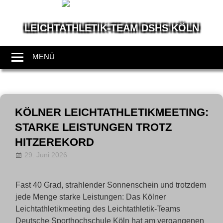
LEICHTATHLETIK-TEAM DSHS KÖLN
Wir
leben
MENÜ
Leichtathletik
Zum
Inhalt
KÖLNER LEICHTATHLETIKMEETING:
springen
STARKE LEISTUNGEN TROTZ
HITZEREKORD
29. Juni 2026
annanentwig
News
Fast 40 Grad, strahlender Sonnenschein und trotzdem
jede Menge starke Leistungen: Das Kölner
Leichtathletikmeeting des Leichtathletik-Teams
Deutsche Sporthochschule Köln hat am vergangenen