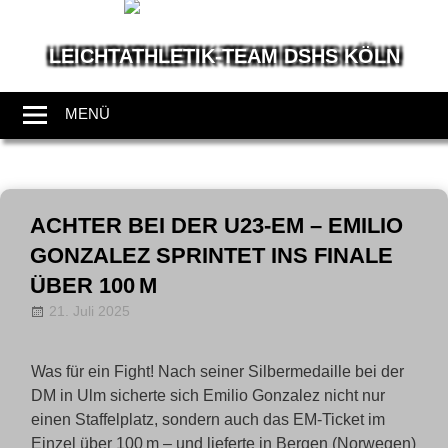
LEICHTATHLETIK-TEAM DSHS KÖLN
Wir
leben
MENÜ
Leichtathletik
Zum
Inhalt
ACHTER BEI DER U23-EM – EMILIO
springen
GONZALEZ SPRINTET INS FINALE
ÜBER 100 M
21. Juli 2025
annanentwig
News
Was für ein Fight! Nach seiner Silbermedaille bei der
DM in Ulm sicherte sich Emilio Gonzalez nicht nur
einen Staffelplatz, sondern auch das EM-Ticket im
Einzel über 100 m – und lieferte in Bergen (Norwegen)