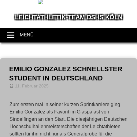
LEICHTATHLETIK-TEAM DSHS KÖLN
Wir
leben
MENÜ
Leichtathletik
Zum
Inhalt
EMILIO GONZALEZ SCHNELLSTER
springen
STUDENT IN DEUTSCHLAND
11. Februar 2025
annanentwig
News
Zum ersten mal in seiner kurzen Sprintkarriere ging
Emilio Gonzalez als Favorit im Glaspalast von
Sindelfingen an den Start. Die diesjährigen Deutschen
Hochschulhallenmeisterschaften der Leichtathleten
sollten für ihn nicht nur als Generalprobe für die