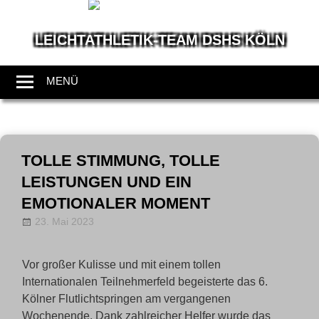
LEICHTATHLETIK-TEAM DSHS KÖLN
Wir
leben
MENÜ
Leichtathletik
Zum
Inhalt
TOLLE STIMMUNG, TOLLE
springen
LEISTUNGEN UND EIN
EMOTIONALER MOMENT
23. Mai 2023
annanentwig
News
Vor großer Kulisse und mit einem tollen
Internationalen Teilnehmerfeld begeisterte das 6.
Kölner Flutlichtspringen am vergangenen
Wochenende. Dank zahlreicher Helfer wurde das