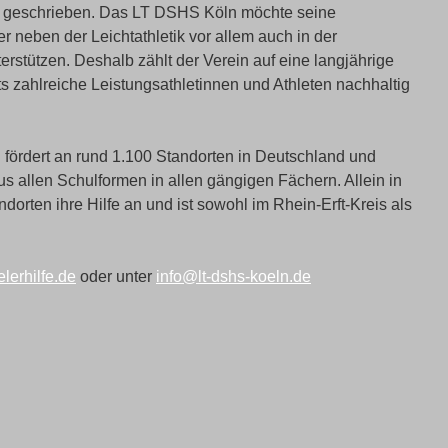
e geschrieben. Das LT DSHS Köln möchte seine
r neben der Leichtathletik vor allem auch in der
rstützen. Deshalb zählt der Verein auf eine langjährige
its zahlreiche Leistungsathletinnen und Athleten nachhaltig
 fördert an rund 1.100 Standorten in Deutschland und
us allen Schulformen in allen gängigen Fächern. Allein in
ndorten ihre Hilfe an und ist sowohl im Rhein-Erft-Kreis als
erhilfe.de
oder unter
info@lt-dshs-koeln.de