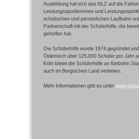
Ausbildung hat sich das NLZ auf die Fahn
Leistungssportlerinnen und Leistungssportle
schulischen und persönlichen Laufbahn unte
Partnerschaft mit der Schülerhilfe, die bere
geholfen hat.
Die Schülerhilfe wurde 1974 gegründet und
Österreich über 125.000 Schüler pro Jahr a
Köln bietet die Schülerhilfe an fünfzehn Sta
auch im Bergischen Land vertreten.
Mehr Informationen gibt es unter
www.schuel