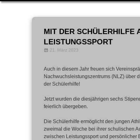
Zum
Inhalt
MIT DER SCHÜLERHILFE
springen
LEISTUNGSSPORT
21. März 2023
annanentwig
News
Auch in diesem Jahr freuen sich Vereinsprä
Nachwuchsleistungszentrums (NLZ) über d
der Schülerhilfe!
Jetzt wurden die diesjährigen sechs Stipendi
feierlich übergeben.
Die Schülerhilfe ermöglicht den jungen At
zweimal die Woche bei ihrer schulischen Au
zwischen Leistungssport und persönlicher 