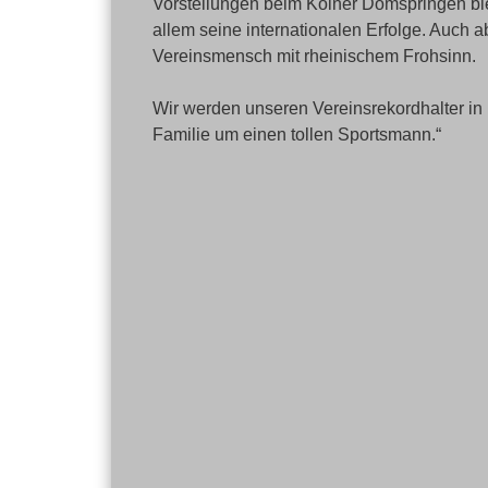
Vorstellungen beim Kölner Domspringen ble
allem seine internationalen Erfolge. Auch 
Vereinsmensch mit rheinischem Frohsinn.
Wir werden unseren Vereinsrekordhalter in
Familie um einen tollen Sportsmann.“