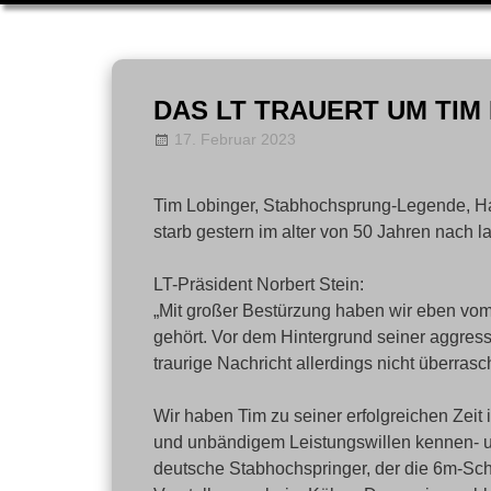
Zum
Inhalt
DAS LT TRAUERT UM TIM
springen
17. Februar 2023
annanentwig
News
Tim Lobinger, Stabhochsprung-Legende, Ha
starb gestern im alter von 50 Jahren nach l
LT-Präsident Norbert Stein:
„Mit großer Bestürzung haben wir eben vo
gehört. Vor dem Hintergrund seiner aggres
traurige Nachricht allerdings nicht überras
Wir haben Tim zu seiner erfolgreichen Zeit
und unbändigem Leistungswillen kennen- un
deutsche Stabhochspringer, der die 6m-Sch