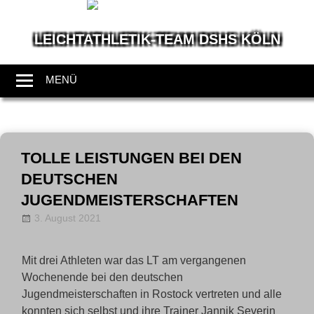
LEICHTATHLETIK-TEAM DSHS KÖLN
Wir
leben
MENÜ
Leichtathletik
Zum
Inhalt
TOLLE LEISTUNGEN BEI DEN
springen
DEUTSCHEN
JUGENDMEISTERSCHAFTEN
3. August 2021
annanentwig
News
Mit drei Athleten war das LT am vergangenen
Wochenende bei den deutschen
Jugendmeisterschaften in Rostock vertreten und alle
konnten sich selbst und ihre Trainer Jannik Severin