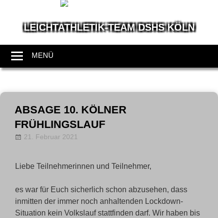
LEICHTATHLETIK-TEAM DSHS KÖLN
Wir
leben
MENÜ
Leichtathletik
Zum
Inhalt
ABSAGE 10. KÖLNER
springen
FRÜHLINGSLAUF
21. Februar 2021
LT-Admin
News
Liebe Teilnehmerinnen und Teilnehmer,
es war für Euch sicherlich schon abzusehen, dass
inmitten der immer noch anhaltenden Lockdown-
Situation kein Volkslauf stattfinden darf. Wir haben bis