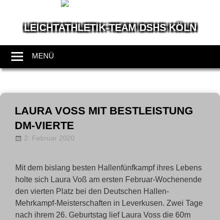
LEICHTATHLETIK-TEAM DSHS KÖLN
Wir
leben
MENÜ
Leichtathletik
Zum
Inhalt
LAURA VOSS MIT BESTLEISTUNG D
springen
M-VIERTE
2. Februar 2020
Allgemein
LT-Admin
,
News
Mit dem bislang besten Hallenfünfkampf ihres Lebens
holte sich Laura Voß am ersten Februar-Wochenende
den vierten Platz bei den Deutschen Hallen-
Mehrkampf-Meisterschaften in Leverkusen. Zwei Tage
nach ihrem 26. Geburtstag lief Laura Voss die 60m