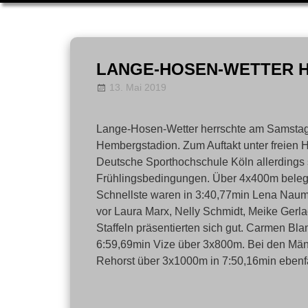
Zum
Inhalt
LANGE-HOSEN-WETTER HÄ
springen
13. Mai 2019
LT-Admin
News
Lange-Hosen-Wetter herrschte am Samstag 
Hembergstadion. Zum Auftakt unter freien 
Deutsche Sporthochschule Köln allerdings 
Frühlingsbedingungen. Über 4x400m belegten
Schnellste waren in 3:40,77min Lena Nauma
vor Laura Marx, Nelly Schmidt, Meike Gerla
Staffeln präsentierten sich gut. Carmen B
6:59,69min Vize über 3x800m. Bei den Männ
Rehorst über 3x1000m in 7:50,16min ebenfal