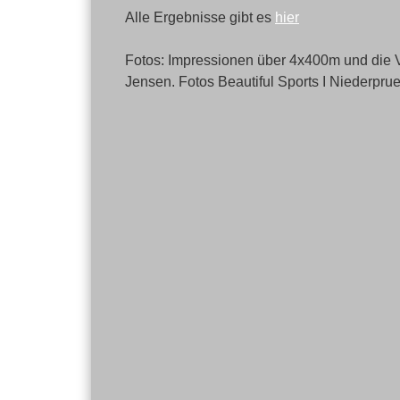
Alle Ergebnisse gibt es
hier
Fotos: Impressionen über 4x400m und die V
Jensen. Fotos Beautiful Sports I Niederpru