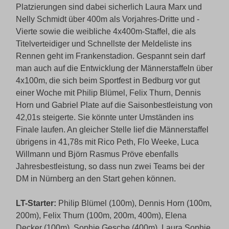
Platzierungen sind dabei sicherlich Laura Marx und
Nelly Schmidt über 400m als Vorjahres-Dritte und -
Vierte sowie die weibliche 4x400m-Staffel, die als
Titelverteidiger und Schnellste der Meldeliste ins
Rennen geht im Frankenstadion. Gespannt sein darf
man auch auf die Entwicklung der Männerstaffeln über
4x100m, die sich beim Sportfest in Bedburg vor gut
einer Woche mit Philip Blümel, Felix Thurn, Dennis
Horn und Gabriel Plate auf die Saisonbestleistung von
42,01s steigerte. Sie könnte unter Umständen ins
Finale laufen. An gleicher Stelle lief die Männerstaffel
übrigens in 41,78s mit Rico Peth, Flo Weeke, Luca
Willmann und Björn Rasmus Pröve ebenfalls
Jahresbestleistung, so dass nun zwei Teams bei der
DM in Nürnberg an den Start gehen können.
LT-Starter:
Philip Blümel (100m), Dennis Horn (100m,
200m), Felix Thurn (100m, 200m, 400m), Elena
Decker (100m), Sophie Gesche (400m), Laura Sophie