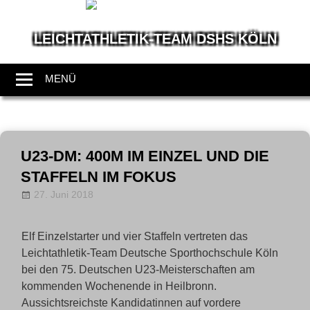
LEICHTATHLETIK-TEAM DSHS KÖLN
Wir
leben
MENÜ
Leichtathletik
Zum
Inhalt
U23-DM: 400M IM EINZEL UND DIE
springen
STAFFELN IM FOKUS
27. Juni 2018
Allgemein
LT-Admin
,
News
Elf Einzelstarter und vier Staffeln vertreten das
Leichtathletik-Team Deutsche Sporthochschule Köln
bei den 75. Deutschen U23-Meisterschaften am
kommenden Wochenende in Heilbronn.
Aussichtsreichste Kandidatinnen auf vordere