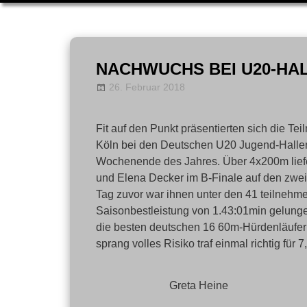
Zum
Inhalt
NACHWUCHS BEI U20-HA
springen
26. Februar 2018
Allgemein
LT-Admin
,
News
Fit auf den Punkt präsentierten sich die T
Köln bei den Deutschen U20 Jugend-Hallenm
Wochenende des Jahres. Über 4x200m liefe
und Elena Decker im B-Finale auf den zwe
Tag zuvor war ihnen unter den 41 teilnehme
Saisonbestleistung von 1.43:01min gelungen
die besten deutschen 16 60m-Hürdenläufer
sprang volles Risiko traf einmal richtig fü
Greta Heine