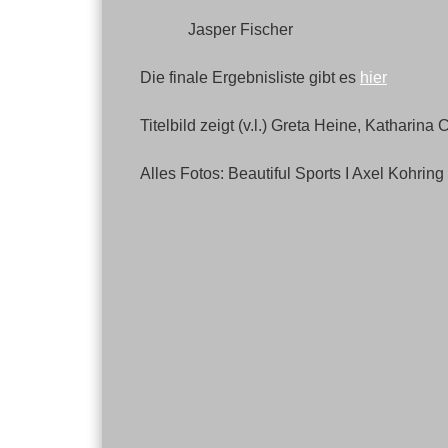
Jasper Fischer
Die finale Ergebnisliste gibt es
hier
Titelbild zeigt (v.l.) Greta Heine, Kathar
Alles Fotos: Beautiful Sports I Axel Kohring