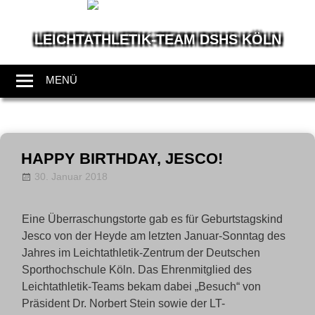
LEICHTATHLETIK-TEAM DSHS KÖLN
Wir
leben
MENÜ
Leichtathletik
Zum
Inhalt
HAPPY BIRTHDAY, JESCO!
springen
30. Januar 2018
Allgemein
LT-Admin
,
News
Eine Überraschungstorte gab es für Geburtstagskind
Jesco von der Heyde am letzten Januar-Sonntag des
Jahres im Leichtathletik-Zentrum der Deutschen
Sporthochschule Köln. Das Ehrenmitglied des
Leichtathletik-Teams bekam dabei „Besuch“ von
Präsident Dr. Norbert Stein sowie der LT-