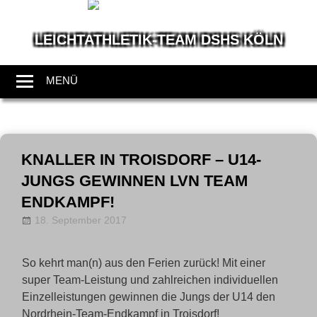
LEICHTATHLETIK-TEAM DSHS KÖLN
Wir
leben
MENÜ
Leichtathletik
Zum
Inhalt
KNALLER IN TROISDORF – U14-
springen
JUNGS GEWINNEN LVN TEAM
ENDKAMPF!
18. September 2017
Allgemein
,
News
So kehrt man(n) aus den Ferien zurück! Mit einer
super Team-Leistung und zahlreichen individuellen
Einzelleistungen gewinnen die Jungs der U14 den
Nordrhein-Team-Endkampf in Troisdorf!