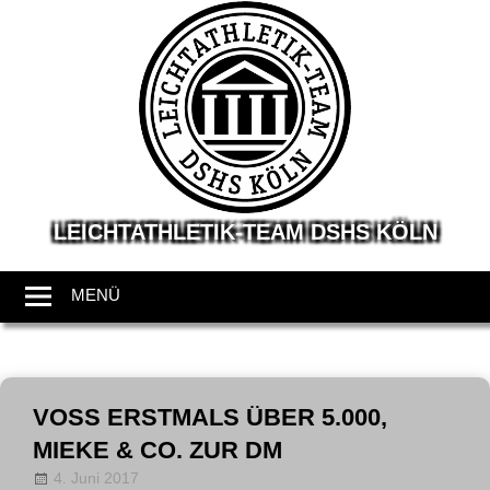
LEICHTATHLETIK-TEAM DSHS KÖLN
Wir
leben
MENÜ
Leichtathletik
Zum
Inhalt
VOSS ERSTMALS ÜBER 5.000,
springen
MIEKE & CO. ZUR DM
4. Juni 2017
Allgemein
LT-Admin
,
News