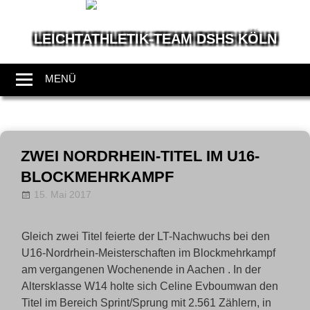
LEICHTATHLETIK-TEAM DSHS KÖLN
Wir
leben
MENÜ
Leichtathletik
Zum
Inhalt
ZWEI NORDRHEIN-TITEL IM U16-
springen
BLOCKMEHRKAMPF
15. Mai 2017
LT-Admin
News
Gleich zwei Titel feierte der LT-Nachwuchs bei den
U16-Nordrhein-Meisterschaften im Blockmehrkampf
am vergangenen Wochenende in Aachen . In der
Altersklasse W14 holte sich Celine Evboumwan den
Titel im Bereich Sprint/Sprung mit 2.561 Zählern, in