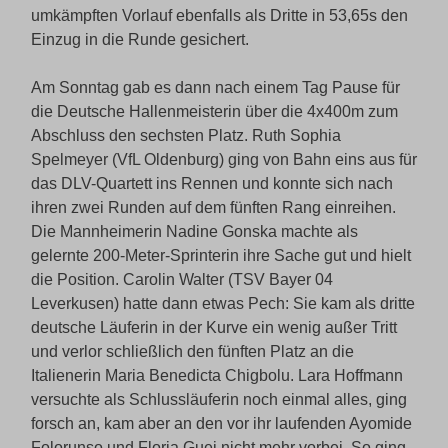
umkämpften Vorlauf ebenfalls als Dritte in 53,65s den
Einzug in die Runde gesichert.
Am Sonntag gab es dann nach einem Tag Pause für
die Deutsche Hallenmeisterin über die 4x400m zum
Abschluss den sechsten Platz. Ruth Sophia
Spelmeyer (VfL Oldenburg) ging von Bahn eins aus für
das DLV-Quartett ins Rennen und konnte sich nach
ihren zwei Runden auf dem fünften Rang einreihen.
Die Mannheimerin Nadine Gonska machte als
gelernte 200-Meter-Sprinterin ihre Sache gut und hielt
die Position. Carolin Walter (TSV Bayer 04
Leverkusen) hatte dann etwas Pech: Sie kam als dritte
deutsche Läuferin in der Kurve ein wenig außer Tritt
und verlor schließlich den fünften Platz an die
Italienerin Maria Benedicta Chigbolu. Lara Hoffmann
versuchte als Schlussläuferin noch einmal alles, ging
forsch an, kam aber an den vor ihr laufenden Ayomide
Folorunso und Floria Guei nicht mehr vorbei. So ging