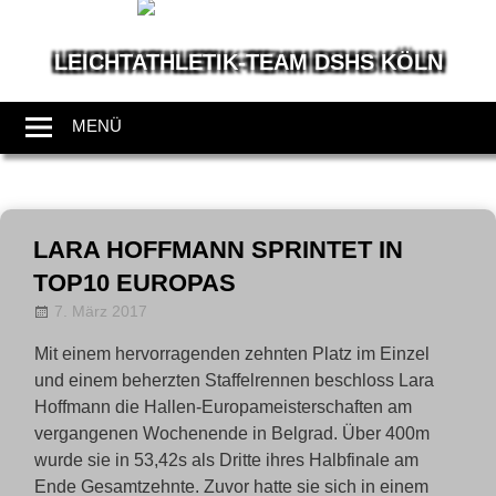
LEICHTATHLETIK-TEAM DSHS KÖLN
Wir
leben
MENÜ
Leichtathletik
Zum
Inhalt
LARA HOFFMANN SPRINTET IN
springen
TOP10 EUROPAS
7. März 2017
Allgemein
LT-Admin
,
News
Mit einem hervorragenden zehnten Platz im Einzel
und einem beherzten Staffelrennen beschloss Lara
Hoffmann die Hallen-Europameisterschaften am
vergangenen Wochenende in Belgrad. Über 400m
wurde sie in 53,42s als Dritte ihres Halbfinale am
Ende Gesamtzehnte. Zuvor hatte sie sich in einem