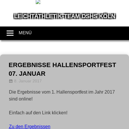
LEICHTATHLETIK-TEAM DSHS KÖLN
Wir
leben
MENÜ
Leichtathletik
Zum
Inhalt
ERGEBNISSE HALLENSPORTFEST
springen
07. JANUAR
8. Januar 2017
Allgemein
LT-Admin
Die Ergebnisse vom 1. Hallensportfest im Jahr 2017
sind online!
Einfach auf den Link klicken!
Zu den Ergebnissen