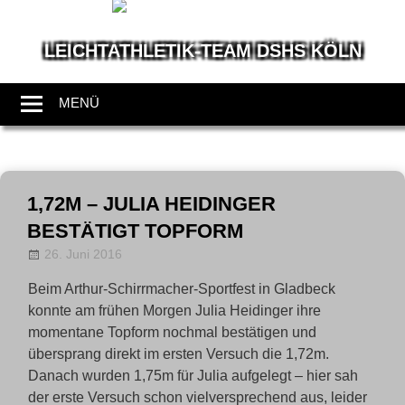
LEICHTATHLETIK-TEAM DSHS KÖLN
Wir
leben
MENÜ
Leichtathletik
Zum
Inhalt
1,72M – JULIA HEIDINGER
springen
BESTÄTIGT TOPFORM
26. Juni 2016
Allgemein
LT-Admin
Beim Arthur-Schirrmacher-Sportfest in Gladbeck
konnte am frühen Morgen Julia Heidinger ihre
momentane Topform nochmal bestätigen und
übersprang direkt im ersten Versuch die 1,72m.
Danach wurden 1,75m für Julia aufgelegt – hier sah
der erste Versuch schon vielversprechend aus, leider