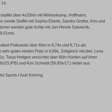
 14.
enstaffel über 4x200m mit Möhlenkamp, Hoffmann,
e zweite Staffel mit Sophia Eberle, Sandra Grothe, Kim und
 Männer werden gute Achte mit Jan-Henrik Sykownik,
9,01min.
Robert Polkowski über 60m in 6,74s und 6,71s als
 sehr guten vierten Platz in 6,69s. Zeitgleich mit drei. Lena
s. Tanja Heitgen verzichtet über 60m Hürden auf ihren
8s/15./PB) und Kim Schmidt (56,93s/17.) leider aus.
ul Sports I Axel Kohring