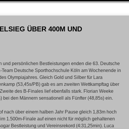
PELSIEG ÜBER 400M UND
gen und persönlichen Bestleistungen enden die 63. Deutsche
etik-Team Deutsche Sporthochschule Köln am Wochenende in
des Olympiajahres. Gleich Gold und Silber für Lara
enkamp (53,45s/PB) gab es am zweiten Wettkampftag über
Zweite des B-Finales lief ebenfalls stark. Florian Weeke
 bei den Männern sensationell als Fünfter (48,85s) ein.
pf nach über einem halben Jahr Pause gleich 1,83m hoch
 im 1.500m-Finale auf einen nicht für möglich gehaltenen
f sogar Bestleistung und Vereinsrekord (4:31,25min). Luca