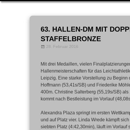
Zum
Inhalt
63. HALLEN-DM MIT DOP
springen
STAFFELBRONZE
28. Februar 2016
Allgemein
LT-Admin
,
News
Mit drei Medaillen, vielen Finalplatzierun
Hallenmeisterschaften für das Leichtathl
Leipzig. Eine starke Vorstellung zu Beginn 
Hoffmann (53,41s/SB) und Friederike Möhl
400m. Christine Salterberg (55,19s/SB) als 
kommt nach Bestleistung im Vorlauf (48,08s)
Alexandra Plaza springt im ersten Wettkam
und auf Platz vier. Linda Wrede kämpft sich
siebten Platz (4:42,30min), läuft im Vorlau