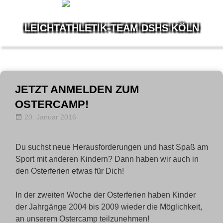
LEICHTATHLETIK-TEAM DSHS KÖLN
Wir
leben
Leichtathletik
Zum
Inhalt
JETZT ANMELDEN ZUM
springen
OSTERCAMP!
20. Januar 2016
Allgemein
LT-Admin
,
News
Du suchst neue Herausforderungen und hast Spaß am
Sport mit anderen Kindern? Dann haben wir auch in
den Osterferien etwas für Dich!
In der zweiten Woche der Osterferien haben Kinder
der Jahrgänge 2004 bis 2009 wieder die Möglichkeit,
an unserem Ostercamp teilzunehmen!