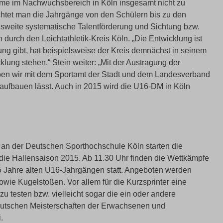
leme im Nachwuchsbereich in Köln insgesamt nicht zu
achtet man die Jahrgänge von den Schülern bis zu den
eisweite systematische Talentförderung und Sichtung bzw.
 durch den Leichtathletik-Kreis Köln. „Die Entwicklung ist
g gibt, hat beispielsweise der Kreis demnächst in seinem
lung stehen.“ Stein weiter: „Mit der Austragung der
ben wir mit dem Sportamt der Stadt und dem Landesverband
h aufbauen lässt. Auch in 2015 wird die U16-DM in Köln
m an der Deutschen Sporthochschule Köln starten die
ie Hallensaison 2015. Ab 11.30 Uhr finden die Wettkämpfe
 Jahre alten U16-Jahrgängen statt. Angeboten werden
ie Kugelstoßen. Vor allem für die Kurzsprinter eine
u testen bzw. vielleicht sogar die ein oder andere
eutschen Meisterschaften der Erwachsenen und
.