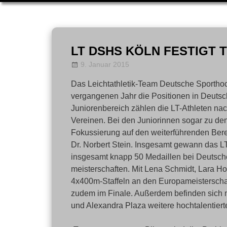
Zum
Inhalt
LT DSHS KÖLN FESTIGT 
springen
9. Januar 2015
Allgemein
LT-Admin
,
News
Das Leichtathletik-Team Deutsche Sportho
vergangenen Jahr die Positionen in Deutsc
Juniorenbereich zählen die LT-Athleten na
Vereinen. Bei den Juniorinnen sogar zu den
Fokussierung auf den weiterführenden Bereic
Dr. Norbert Stein. Insgesamt gewann das L
insgesamt knapp 50 Medaillen bei Deutsch
meisterschaften. Mit Lena Schmidt, Lara H
4x400m-Staffeln an den Europameisterschaft
zudem im Finale. Außerdem befinden sich m
und Alexandra Plaza weitere hochtalentiert