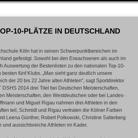
TOP-10-PLÄTZE IN DEUTSCHLAND
chschule Köln hat in seinen Schwerpunktbereichen im
hland gefestigt. Sowohl bei den Erwachsenen als auch im
ch Auswertung der Bestenlisten zu den nationalen Top-10-
 besten fünf Klubs. „Man sieht ganz deutlich unsere
h der 20 bis 22 Jahre alten Athleten“, sagt Sportdirektor
T DSHS 2014 drei Titel bei Deutschen Meisterschaften,
en Meisterschaften, den Westdeutschen oder bei Landes-
offmann und Miguel Rigau nahmen drei Athleten in den
en teil, Schmidt und Rigau vertraten die Kölner Farben
it Leena Günther, Robert Polkowski, Christine Salterberg
e und aussichtsreiche Athleten im Kader.