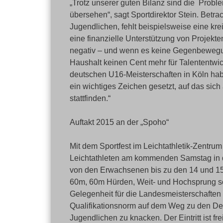
„Trotz unserer guten Bilanz sind die Prob
übersehen“, sagt Sportdirektor Stein. Betr
Jugendlichen, fehlt beispielsweise eine kr
eine finanzielle Unterstützung von Projekten
negativ – und wenn es keine Gegenbewegun
Haushalt keinen Cent mehr für Talententwick
deutschen U16-Meisterschaften in Köln ha
ein wichtiges Zeichen gesetzt, auf das sic
stattfinden.“
Auftakt 2015 an der „Spoho“
Mit dem Sportfest im Leichtathletik-Zentru
Leichtathleten am kommenden Samstag in d
von den Erwachsenen bis zu den 14 und 15
60m, 60m Hürden, Weit- und Hochsprung sow
Gelegenheit für die Landesmeisterschaften z
Qualifikationsnorm auf dem Weg zu den D
Jugendlichen zu knacken. Der Eintritt ist frei