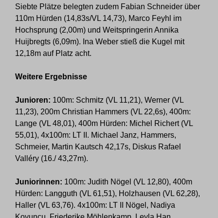
Siebte Plätze belegten zudem Fabian Schneider über
110m Hürden (14,83s/VL 14,73), Marco Feyhl im
Hochsprung (2,00m) und Weitspringerin Annika
Huijbregts (6,09m). Ina Weber stieß die Kugel mit
12,18m auf Platz acht.
Weitere Ergebnisse
Junioren:
100m: Schmitz (VL 11,21), Werner (VL
11,23), 200m Christian Hammers (VL 22,6s), 400m:
Lange (VL 48,01), 400m Hürden: Michel Richert (VL
55,01), 4x100m: LT II. Michael Janz, Hammers,
Schmeier, Martin Kautsch 42,17s, Diskus Rafael
Valléry (16./ 43,27m).
Juniorinnen:
100m: Judith Nögel (VL 12,80), 400m
Hürden: Langguth (VL 61,51), Holzhausen (VL 62,28),
Haller (VL 63,76). 4x100m: LT II Nögel, Nadiya
Koyuncu, Friederike Möhlenkamp, Leyla Han