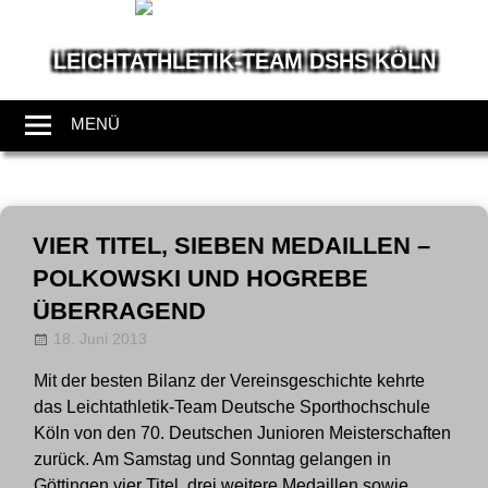
LEICHTATHLETIK-TEAM DSHS KÖLN
Wir
leben
MENÜ
Leichtathletik
Zum
Inhalt
VIER TITEL, SIEBEN MEDAILLEN –
springen
POLKOWSKI UND HOGREBE
ÜBERRAGEND
18. Juni 2013
Allgemein
LT-Admin
Mit der besten Bilanz der Vereinsgeschichte kehrte
das Leichtathletik-Team Deutsche Sporthochschule
Köln von den 70. Deutschen Junioren Meisterschaften
zurück. Am Samstag und Sonntag gelangen in
Göttingen vier Titel, drei weitere Medaillen sowie