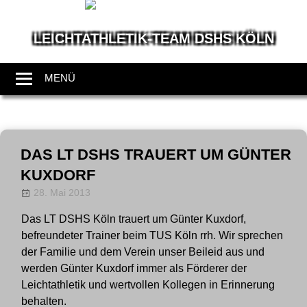
LEICHTATHLETIK-TEAM DSHS KÖLN
Wir
leben
MENÜ
Leichtathletik
Zum
Inhalt
DAS LT DSHS TRAUERT UM GÜNTER
springen
KUXDORF
28. Mai 2013
Allgemein
LT-Admin
Das LT DSHS Köln trauert um Günter Kuxdorf,
befreundeter Trainer beim TUS Köln rrh. Wir sprechen
der Familie und dem Verein unser Beileid aus und
werden Günter Kuxdorf immer als Förderer der
Leichtathletik und wertvollen Kollegen in Erinnerung
behalten.