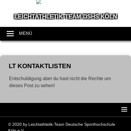
LEICHTATHLETIK-TEAM DSHS KÖLN
Wir
leben
MENÜ
Leichtathletik
Zum
Inhalt
LT KONTAKTLISTEN
springen
Entschuldigung aber du hast nicht die Rechte um
dieses Post zu sehen!
© 2020 by Leichtathletik-Team Deutsche Sporthochschule
Köln e.V.