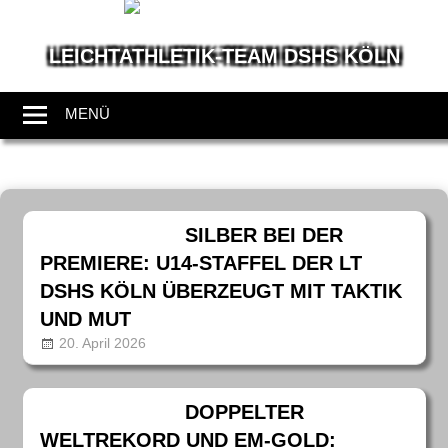
LEICHTATHLETIK-TEAM DSHS KÖLN
Wir
leben
MENÜ
Leichtathletik
Zum
Inhalt
SILBER BEI DER
springen
PREMIERE: U14-STAFFEL DER LT
DSHS KÖLN ÜBERZEUGT MIT TAKTIK
UND MUT
20. April 2026
annanentwig
News
DOPPELTER
WELTREKORD UND EM-GOLD: