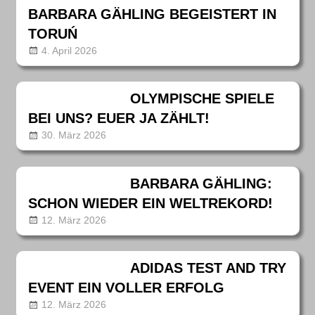
BARBARA GÄHLING BEGEISTERT IN
TORUŃ
4. April 2026
annanentwig
News
OLYMPISCHE SPIELE
BEI UNS? EUER JA ZÄHLT!
30. März 2026
annanentwig
News
BARBARA GÄHLING:
SCHON WIEDER EIN WELTREKORD!
12. März 2026
annanentwig
News
ADIDAS TEST AND TRY
EVENT EIN VOLLER ERFOLG
12. März 2026
annanentwig
News